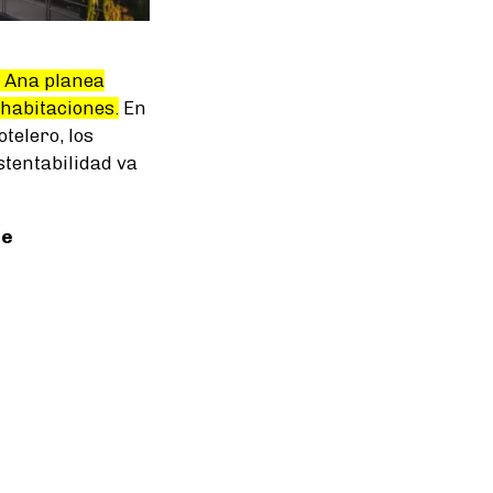
, Ana planea
 habitaciones.
En
telero, los
stentabilidad va
te