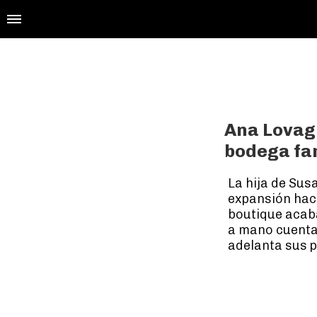
Ana Lovagl
bodega fam
La hija de Sus
expansión haci
boutique acaba
a mano cuenta 
adelanta sus p