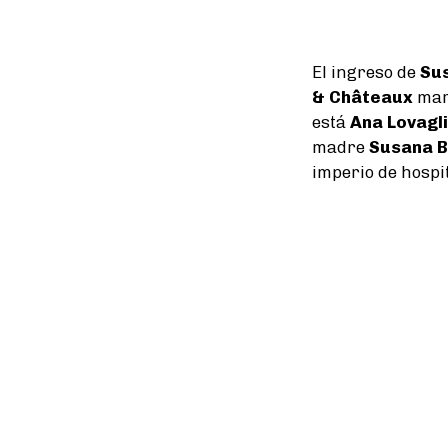
El ingreso de
Su
& Châteaux
marc
está
Ana Lovagl
madre
Susana B
imperio de hospit