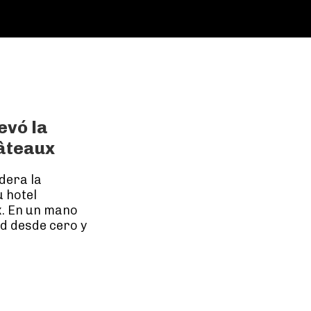
evó la
hâteaux
dera la
u hotel
x. En un mano
ad desde cero y