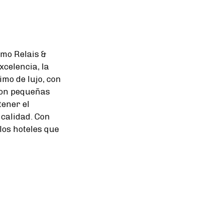
mo Relais &
xcelencia, la
imo de lujo, con
 son pequeñas
tener el
 calidad. Con
os hoteles que