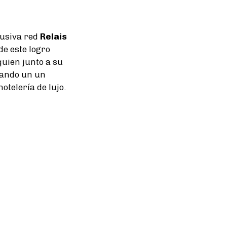
lusiva red
Relais
de este logro
quien junto a su
mando un un
otelería de lujo.