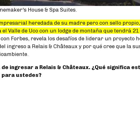
nemaker's House & Spa Suites.
mpresarial heredada de su madre pero con sello propio
 el Valle de Uco con un lodge de montaña que tendrá 21
on Forbes, revela los desafíos de liderar un proyecto ho
del ingreso a Relais & Châteaux y por qué cree que la su
ioambiente.
 de ingresar a Relais & Châteaux. ¿Qué significa es
 para ustedes?