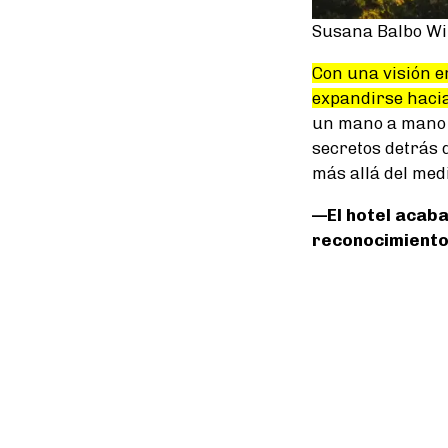
Susana Balbo Wi
Con una visión e
expandirse hacia
un mano a mano c
secretos detrás 
más allá del med
—El hotel acaba
reconocimiento