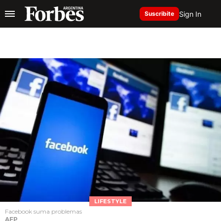
Sign In
Suscribite
LIFESTYLE
Facebook suma problemas
AFP