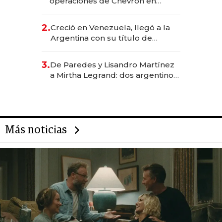
operaciones de Chevron en
EE.UU. y hoy es la única mujer
CEO en Vaca Muerta
2.
Creció en Venezuela, llegó a la
Argentina con su título de
abogado y construyó un imperio
gastronómico que revoluciona
3.
De Paredes y Lisandro Martínez
las marcas "fast premium"
a Mirtha Legrand: dos argentinos
impulsan el negocio del wellness
deportivo y el cuidado corporal
Más noticias