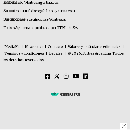
Editorial:
info@forbesargentina.com
Summit:
summitforbes@forbesargentina.com
Suscripciones:
suscripciones@forbes.ar
Forbes Argentina es publicada por HT Media SA.
MediaKit
|
Newsletter
|
Contacto
|
Valores y estándares editoriales
|
Términos y condiciones
|
Legales
|
© 2026. Forbes Argentina. Todos
los derechos reservados.