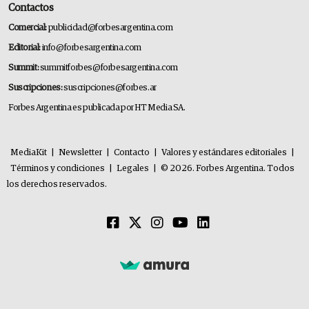
Contactos
Comercial:
publicidad@forbesargentina.com
Editorial:
info@forbesargentina.com
Summit:
summitforbes@forbesargentina.com
Suscripciones:
suscripciones@forbes.ar
Forbes Argentina es publicada por HT Media SA.
MediaKit
|
Newsletter
|
Contacto
|
Valores y estándares editoriales
|
Términos y condiciones
|
Legales
|
© 2026. Forbes Argentina. Todos
los derechos reservados.