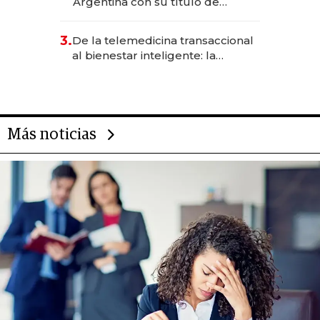
Argentina con su título de
abogado y construyó un imperio
gastronómico que revoluciona
3.
De la telemedicina transaccional
las marcas "fast premium"
al bienestar inteligente: la
evolución de doc24 para
transformar a las organizaciones
Más noticias