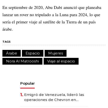
En septiembre de 2020, Abu Dabi anunció que planeaba
lanzar un rover no tripulado a la Luna para 2024, lo que
sería el primer viaje al satélite de la Tierra de un país
árabe.
TAGS
Árabe
Espacio
Mujeres
Nora Al Matrooshi
Viaje al espacio
Popular
1.
Emigró de Venezuela, lideró las
operaciones de Chevron en
EE.UU. y hoy es la única mujer