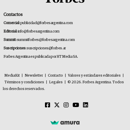
Contactos
Comercial:
publicidad@forbesargentina.com
Editorial:
info@forbesargentina.com
Summit:
summitforbes@forbesargentina.com
Suscripciones:
suscripciones@forbes.ar
Forbes Argentina es publicada por HT Media SA.
MediaKit
|
Newsletter
|
Contacto
|
Valores y estándares editoriales
|
Términos y condiciones
|
Legales
|
© 2026. Forbes Argentina. Todos
los derechos reservados.