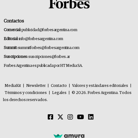
Contactos
Comercial:
publicidad@forbesargentina.com
Editorial:
info@forbesargentina.com
Summit:
summitforbes@forbesargentina.com
Suscripciones:
suscripciones@forbes.ar
Forbes Argentina es publicada por HT Media SA.
MediaKit
|
Newsletter
|
Contacto
|
Valores y estándares editoriales
|
Términos y condiciones
|
Legales
|
© 2026. Forbes Argentina. Todos
los derechos reservados.