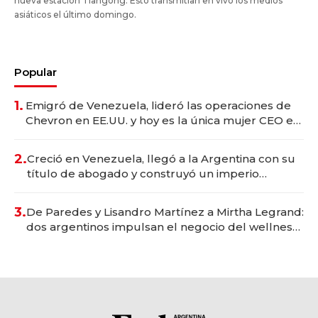
nueva estación Tiangong. Esto transmitían en vivo los medios
asiáticos el último domingo.
Popular
1.
Emigró de Venezuela, lideró las operaciones de
Chevron en EE.UU. y hoy es la única mujer CEO en
Vaca Muerta
2.
Creció en Venezuela, llegó a la Argentina con su
título de abogado y construyó un imperio
gastronómico que revoluciona las marcas "fast
premium"
3.
De Paredes y Lisandro Martínez a Mirtha Legrand:
dos argentinos impulsan el negocio del wellness
deportivo y el cuidado corporal