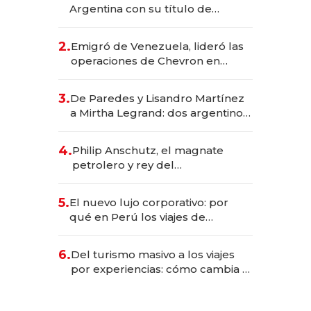
Argentina con su título de
abogado y construyó un imperio
gastronómico que revoluciona
2.
Emigró de Venezuela, lideró las
las marcas "fast premium"
operaciones de Chevron en
EE.UU. y hoy es la única mujer
CEO en Vaca Muerta
3.
De Paredes y Lisandro Martínez
a Mirtha Legrand: dos argentinos
impulsan el negocio del wellness
deportivo y el cuidado corporal
4.
Philip Anschutz, el magnate
petrolero y rey del
entretenimiento que va por la
licitación de Tecnópolis junto a
5.
El nuevo lujo corporativo: por
Fénix
qué en Perú los viajes de
negocios dejan de ser reuniones
para convertirse en experiencias
6.
Del turismo masivo a los viajes
transformadoras
por experiencias: cómo cambia el
negocio de la asistencia al viajero