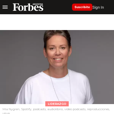
Sign In
Suscribite
LIDERAZGO
Mia Nygren, Spotify, podcasts, audiolibrio, video podcasts, reproducciones,
usua