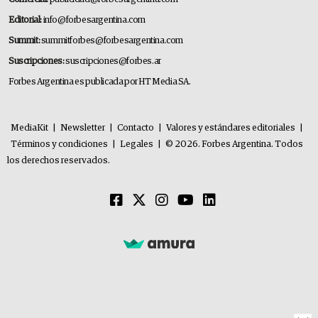
Editorial:
info@forbesargentina.com
Summit:
summitforbes@forbesargentina.com
Suscripciones:
suscripciones@forbes.ar
Forbes Argentina es publicada por HT Media SA.
MediaKit
|
Newsletter
|
Contacto
|
Valores y estándares editoriales
|
Términos y condiciones
|
Legales
|
© 2026. Forbes Argentina. Todos
los derechos reservados.