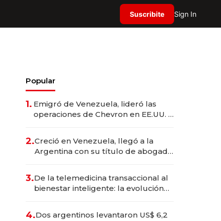
Suscribite
Sign In
Popular
1.
Emigró de Venezuela, lideró las
operaciones de Chevron en EE.UU. y
hoy es la única mujer CEO en Vaca
Muerta
2.
Creció en Venezuela, llegó a la
Argentina con su título de abogado
y construyó un imperio
gastronómico que revoluciona las
3.
De la telemedicina transaccional al
marcas "fast premium"
bienestar inteligente: la evolución
de doc24 para transformar a las
organizaciones
4.
Dos argentinos levantaron US$ 6,2