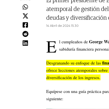
El primer presidente de 
atemporal de gestión del
deudas y diversificación 
14 Abril de 2024 15.30
E
George Wa
l cumpleaños de
sabiduría financiera person
fin
Desgranando su enfoque de las
ofrece lecciones atemporales sobre 
diversificación de los ingresos.
Equípese con una guía práctica para
siguiente: