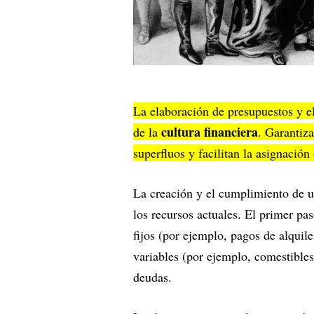
La elaboración de presupuestos y e
cultura financiera
de la
. Garantiza
superfluos y facilitan la asignación
La creación y el cumplimiento de u
los recursos actuales. El primer pas
fijos (por ejemplo, pagos de alquile
variables (por ejemplo, comestibles
deudas.