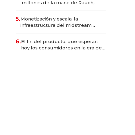
millones de la mano de Rauch,
Englebienne y Woloski
5.
Monetización y escala, la
infraestructura del midstream
busca destrabar el potencial de
Vaca Muerta
6.
El fin del producto: qué esperan
hoy los consumidores en la era de
las experiencias inteligentes