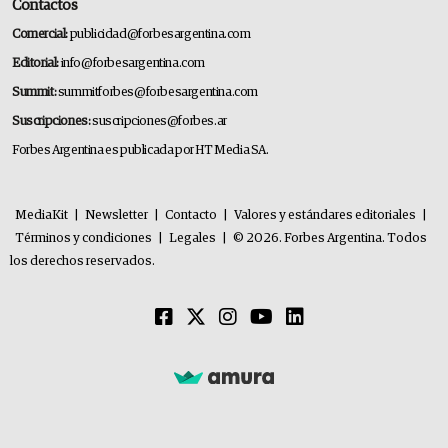
Contactos
Comercial:
publicidad@forbesargentina.com
Editorial:
info@forbesargentina.com
Summit:
summitforbes@forbesargentina.com
Suscripciones:
suscripciones@forbes.ar
Forbes Argentina es publicada por HT Media SA.
MediaKit
|
Newsletter
|
Contacto
|
Valores y estándares editoriales
|
Términos y condiciones
|
Legales
|
© 2026. Forbes Argentina. Todos
los derechos reservados.