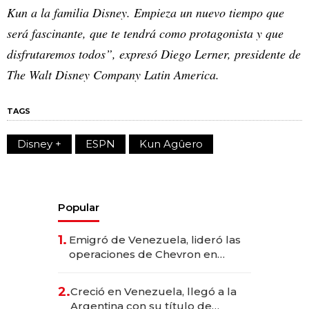
Kun a la familia Disney. Empieza un nuevo tiempo que
será fascinante, que te tendrá como protagonista y que
disfrutaremos todos”, expresó Diego Lerner, presidente de
The Walt Disney Company Latin America.
TAGS
Disney +
ESPN
Kun Agûero
Popular
1.
Emigró de Venezuela, lideró las
operaciones de Chevron en
EE.UU. y hoy es la única mujer
CEO en Vaca Muerta
2.
Creció en Venezuela, llegó a la
Argentina con su título de