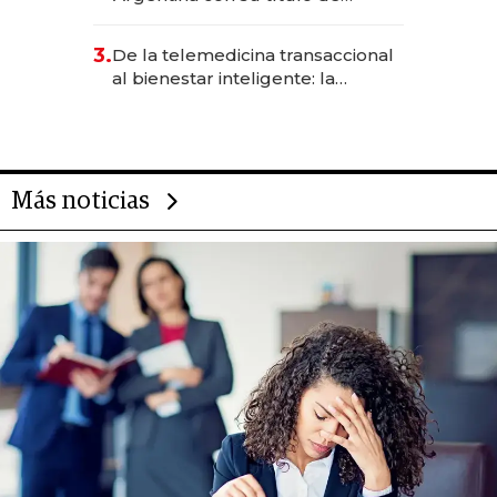
abogado y construyó un imperio
gastronómico que revoluciona
3.
De la telemedicina transaccional
las marcas "fast premium"
al bienestar inteligente: la
evolución de doc24 para
transformar a las organizaciones
Más noticias