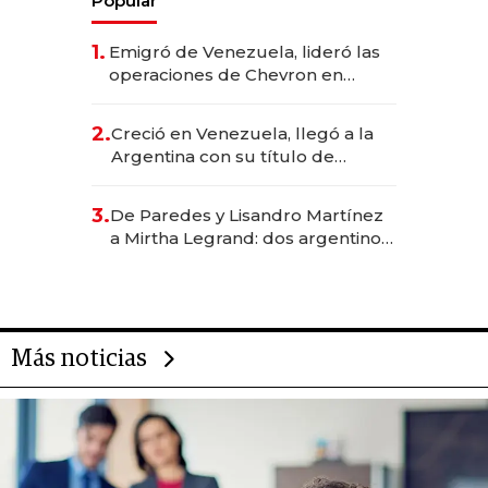
Popular
1.
Emigró de Venezuela, lideró las
operaciones de Chevron en
EE.UU. y hoy es la única mujer
CEO en Vaca Muerta
2.
Creció en Venezuela, llegó a la
Argentina con su título de
abogado y construyó un imperio
gastronómico que revoluciona
3.
De Paredes y Lisandro Martínez
las marcas "fast premium"
a Mirtha Legrand: dos argentinos
impulsan el negocio del wellness
deportivo y el cuidado corporal
Más noticias