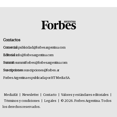
Contactos
Comercial:
publicidad@forbesargentina.com
Editorial:
info@forbesargentina.com
Summit:
summitforbes@forbesargentina.com
Suscripciones:
suscripciones@forbes.ar
Forbes Argentina es publicada por HT Media SA.
MediaKit
|
Newsletter
|
Contacto
|
Valores y estándares editoriales
|
Términos y condiciones
|
Legales
|
© 2026. Forbes Argentina. Todos
los derechos reservados.