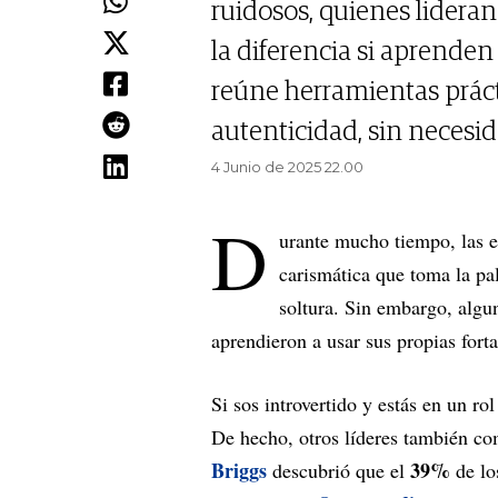
ruidosos, quienes lidera
la diferencia si aprenden 
reúne herramientas práct
autenticidad, sin necesi
4 Junio de 2025 22.00
D
urante mucho tiempo, las em
carismática que toma la pa
soltura. Sin embargo, algun
aprendieron a usar sus propias forta
Si sos introvertido y estás en un ro
De hecho, otros líderes también c
Briggs
39%
descubrió que el
de lo