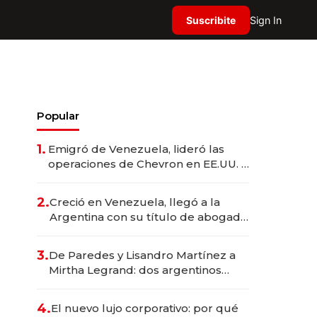
Suscribite
Sign In
Popular
1.
Emigró de Venezuela, lideró las
operaciones de Chevron en EE.UU. y
hoy es la única mujer CEO en Vaca
Muerta
2.
Creció en Venezuela, llegó a la
Argentina con su título de abogado
y construyó un imperio
gastronómico que revoluciona las
3.
De Paredes y Lisandro Martínez a
marcas "fast premium"
Mirtha Legrand: dos argentinos
impulsan el negocio del wellness
deportivo y el cuidado corporal
4.
El nuevo lujo corporativo: por qué