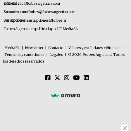
Editorial:
info@forbesargentina.com
Summit:
summitforbes@forbesargentina.com
Suscripciones:
suscripciones@forbes.ar
Forbes Argentina es publicada por HT Media SA.
MediaKit
|
Newsletter
|
Contacto
|
Valores y estándares editoriales
|
Términos y condiciones
|
Legales
|
© 2026. Forbes Argentina. Todos
los derechos reservados.