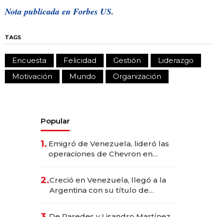
Nota publicada en
Forbes US.
TAGS
Encuesta
Felicidad
Gestión
Liderazgo
Motivación
Mundo
Organización
Popular
1.
Emigró de Venezuela, lideró las
operaciones de Chevron en
EE.UU. y hoy es la única mujer
CEO en Vaca Muerta
2.
Creció en Venezuela, llegó a la
Argentina con su título de
abogado y construyó un imperio
gastronómico que revoluciona
3.
De Paredes y Lisandro Martínez