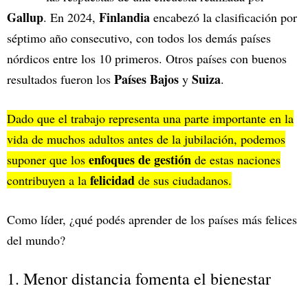
Gallup
Finlandia
. En 2024,
encabezó la clasificación por
séptimo año consecutivo, con todos los demás países
nórdicos entre los 10 primeros. Otros países con buenos
Países Bajos
Suiza
resultados fueron los
y
.
Dado que el trabajo representa una parte importante en la
vida de muchos adultos antes de la jubilación, podemos
enfoques de gestión
suponer que los
de estas naciones
felicidad
contribuyen a la
de sus ciudadanos.
Como líder, ¿qué podés aprender de los países más felices
del mundo?
1. Menor distancia fomenta el bienestar