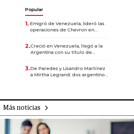
Popular
1.
Emigró de Venezuela, lideró las
operaciones de Chevron en
EE.UU. y hoy es la única mujer
CEO en Vaca Muerta
2.
Creció en Venezuela, llegó a la
Argentina con su título de
abogado y construyó un imperio
gastronómico que revoluciona
3.
De Paredes y Lisandro Martínez
las marcas "fast premium"
a Mirtha Legrand: dos argentinos
impulsan el negocio del wellness
deportivo y el cuidado corporal
Más noticias