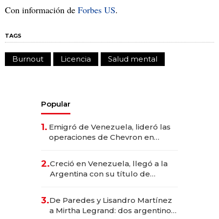
Con información de
Forbes US
.
TAGS
Burnout
Licencia
Salud mental
Popular
1.
Emigró de Venezuela, lideró las
operaciones de Chevron en
EE.UU. y hoy es la única mujer
CEO en Vaca Muerta
2.
Creció en Venezuela, llegó a la
Argentina con su título de
abogado y construyó un imperio
gastronómico que revoluciona
3.
De Paredes y Lisandro Martínez
las marcas "fast premium"
a Mirtha Legrand: dos argentinos