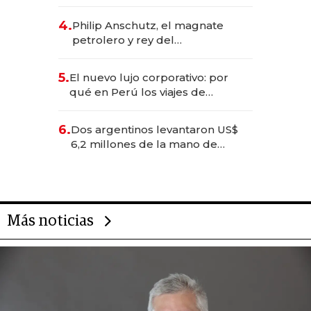
impulsan el negocio del wellness
deportivo y el cuidado corporal
4.
Philip Anschutz, el magnate
petrolero y rey del
entretenimiento que va por la
licitación de Tecnópolis junto a
5.
El nuevo lujo corporativo: por
Fénix
qué en Perú los viajes de
negocios dejan de ser reuniones
para convertirse en experiencias
6.
Dos argentinos levantaron US$
transformadoras
6,2 millones de la mano de
Rauch, Englebienne y Woloski
Más noticias