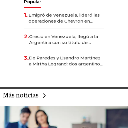
Popular
1.
Emigró de Venezuela, lideró las
operaciones de Chevron en
EE.UU. y hoy es la única mujer
CEO en Vaca Muerta
2.
Creció en Venezuela, llegó a la
Argentina con su título de
abogado y construyó un imperio
gastronómico que revoluciona
3.
De Paredes y Lisandro Martínez
las marcas "fast premium"
a Mirtha Legrand: dos argentinos
impulsan el negocio del wellness
deportivo y el cuidado corporal
Más noticias