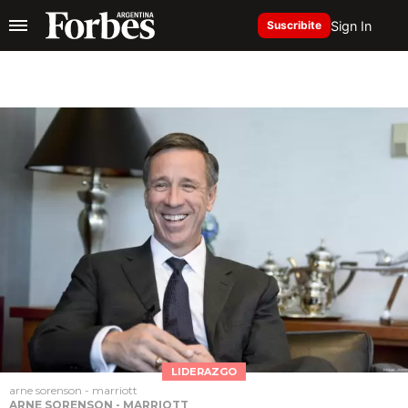
Sign In
Suscribite
LIDERAZGO
arne sorenson - marriott
ARNE SORENSON - MARRIOTT