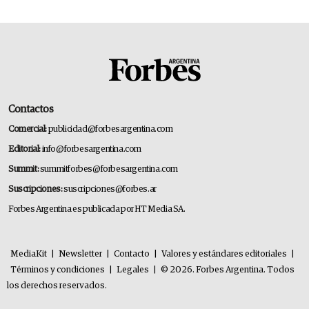
Contactos
Comercial:
publicidad@forbesargentina.com
Editorial:
info@forbesargentina.com
Summit:
summitforbes@forbesargentina.com
Suscripciones:
suscripciones@forbes.ar
Forbes Argentina es publicada por HT Media SA.
MediaKit
|
Newsletter
|
Contacto
|
Valores y estándares editoriales
|
Términos y condiciones
|
Legales
|
© 2026. Forbes Argentina. Todos
los derechos reservados.