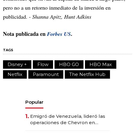
pero no a un retorno inmediato de la inversión en
publicidad. -
Shanna Apitz, Hunt Adkins
Nota publicada en
.
Forbes US
TAGS
Disney +
Flow
HBO GO
HBO Max
Netflix
Paramount
The Netflix Hub
Popular
1.
Emigró de Venezuela, lideró las
operaciones de Chevron en
EE.UU. y hoy es la única mujer