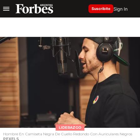
Sign In
Suscribite
LIDERAZGO
Hombre En Camiseta Negra De Cuello Redondo Con Auriculares Negros
PEXELS