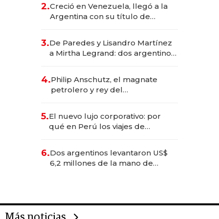
CEO en Vaca Muerta
2.
Creció en Venezuela, llegó a la
Argentina con su título de
abogado y construyó un imperio
gastronómico que revoluciona
3.
De Paredes y Lisandro Martínez
las marcas "fast premium"
a Mirtha Legrand: dos argentinos
impulsan el negocio del wellness
deportivo y el cuidado corporal
4.
Philip Anschutz, el magnate
petrolero y rey del
entretenimiento que va por la
licitación de Tecnópolis junto a
5.
El nuevo lujo corporativo: por
Fénix
qué en Perú los viajes de
negocios dejan de ser reuniones
para convertirse en experiencias
6.
Dos argentinos levantaron US$
transformadoras
6,2 millones de la mano de
Rauch, Englebienne y Woloski
Más noticias