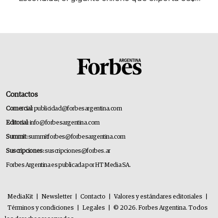
14.000 millones anuales
Contactos
Comercial:
publicidad@forbesargentina.com
Editorial:
info@forbesargentina.com
Summit:
summitforbes@forbesargentina.com
Suscripciones:
suscripciones@forbes.ar
Forbes Argentina es publicada por HT Media SA.
MediaKit
|
Newsletter
|
Contacto
|
Valores y estándares editoriales
|
Términos y condiciones
|
Legales
|
© 2026. Forbes Argentina. Todos