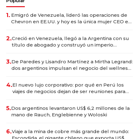
Popular
1.
Emigró de Venezuela, lideró las operaciones de
Chevron en EE.UU. y hoy es la única mujer CEO en
Vaca Muerta
2.
Creció en Venezuela, llegó a la Argentina con su
título de abogado y construyó un imperio
gastronómico que revoluciona las marcas "fast
premium"
3.
De Paredes y Lisandro Martínez a Mirtha Legrand:
dos argentinos impulsan el negocio del wellness
deportivo y el cuidado corporal
4.
El nuevo lujo corporativo: por qué en Perú los
viajes de negocios dejan de ser reuniones para
convertirse en experiencias transformadoras
5.
Dos argentinos levantaron US$ 6,2 millones de la
mano de Rauch, Englebienne y Woloski
6.
Viaje a la mina de cobre más grande del mundo:
Escondida, el gigante chileno que exporta US$