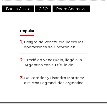
Banco Galicia
CISO
Pedro Adamovic
Popular
1.
Emigró de Venezuela, lideró las
operaciones de Chevron en
EE.UU. y hoy es la única mujer
CEO en Vaca Muerta
2.
Creció en Venezuela, llegó a la
Argentina con su título de
abogado y construyó un imperio
gastronómico que revoluciona
3.
De Paredes y Lisandro Martínez
las marcas "fast premium"
a Mirtha Legrand: dos argentinos
impulsan el negocio del wellness
deportivo y el cuidado corporal