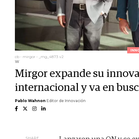
INN
cb - mirgor - _mg_4873 v2
W
Mirgor expande su innova
internacional y va en busca
Pablo Wahnon
Editor de Innovación
SHARE