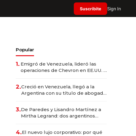
Suscribite
Sign In
Popular
1.
Emigró de Venezuela, lideró las
operaciones de Chevron en EE.UU. y
hoy es la única mujer CEO en Vaca
Muerta
2.
Creció en Venezuela, llegó a la
Argentina con su título de abogado
y construyó un imperio
gastronómico que revoluciona las
3.
De Paredes y Lisandro Martínez a
marcas "fast premium"
Mirtha Legrand: dos argentinos
impulsan el negocio del wellness
deportivo y el cuidado corporal
4.
El nuevo lujo corporativo: por qué