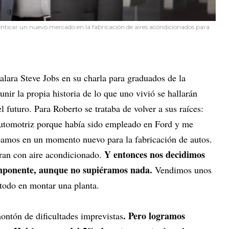
nticar un nuevo mercado en la fabricación de aires acondicionados para
ñalara Steve Jobs en su charla para graduados de la
unir la propia historia de lo que uno vivió se hallarán
el futuro. Para Roberto se trataba de volver a sus raíces:
 automotriz porque había sido empleado en Ford y me
bamos en un momento nuevo para la fabricación de autos.
Y entonces nos decidimos
ran con aire acondicionado.
omponente, aunque no supiéramos nada.
Vendimos unos
 todo en montar una planta.
. Pero logramos
ntón de dificultades imprevistas