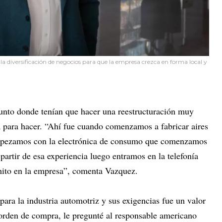
la diversificación de negocios para que la empresa crezca en forma local y
 punto donde tenían que hacer una reestructuración muy
a para hacer. “Ahí fue cuando comenzamos a fabricar aires
empezamos con la electrónica de consumo que comenzamos
artir de esa experiencia luego entramos en la telefonía
 hito en la empresa”, comenta Vazquez.
para la industria automotriz y sus exigencias fue un valor
 orden de compra, le pregunté al responsable americano