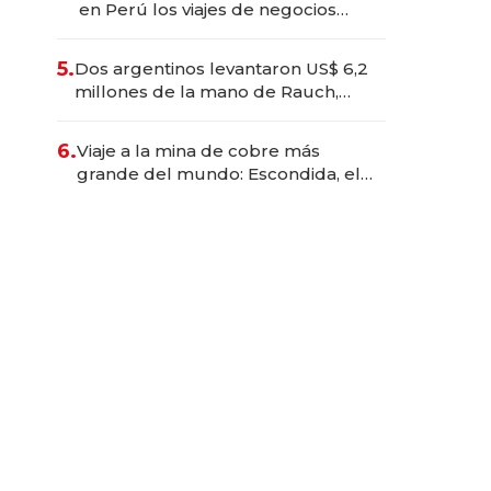
en Perú los viajes de negocios
dejan de ser reuniones para
convertirse en experiencias
5.
Dos argentinos levantaron US$ 6,2
transformadoras
millones de la mano de Rauch,
Englebienne y Woloski
6.
Viaje a la mina de cobre más
grande del mundo: Escondida, el
gigante chileno que exporta US$
14.000 millones anuales