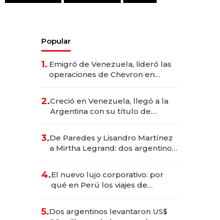
Popular
1.
Emigró de Venezuela, lideró las
operaciones de Chevron en
EE.UU. y hoy es la única mujer
CEO en Vaca Muerta
2.
Creció en Venezuela, llegó a la
Argentina con su título de
abogado y construyó un imperio
gastronómico que revoluciona
3.
De Paredes y Lisandro Martínez
las marcas "fast premium"
a Mirtha Legrand: dos argentinos
impulsan el negocio del wellness
deportivo y el cuidado corporal
4.
El nuevo lujo corporativo: por
qué en Perú los viajes de
negocios dejan de ser reuniones
para convertirse en experiencias
5.
Dos argentinos levantaron US$
transformadoras