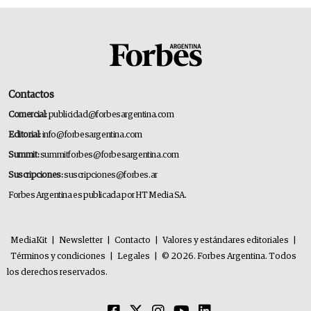
Contactos
Comercial:
publicidad@forbesargentina.com
Editorial:
info@forbesargentina.com
Summit:
summitforbes@forbesargentina.com
Suscripciones:
suscripciones@forbes.ar
Forbes Argentina es publicada por HT Media SA.
MediaKit
|
Newsletter
|
Contacto
|
Valores y estándares editoriales
|
Términos y condiciones
|
Legales
|
© 2026. Forbes Argentina. Todos
los derechos reservados.