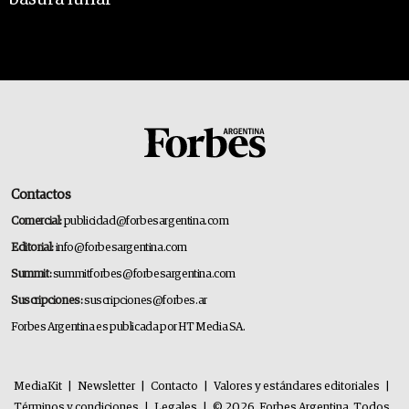
Contactos
Comercial:
publicidad@forbesargentina.com
Editorial:
info@forbesargentina.com
Summit:
summitforbes@forbesargentina.com
Suscripciones:
suscripciones@forbes.ar
Forbes Argentina es publicada por HT Media SA.
MediaKit
|
Newsletter
|
Contacto
|
Valores y estándares editoriales
|
Términos y condiciones
|
Legales
|
© 2026. Forbes Argentina. Todos