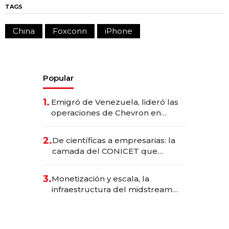
TAGS
China
Foxconn
iPhone
Popular
1.
Emigró de Venezuela, lideró las
operaciones de Chevron en
EE.UU. y hoy es la única mujer
CEO en Vaca Muerta
2.
De científicas a empresarias: la
camada del CONICET que
levantó más de US$ 40 millones
para fundar startups biotech
3.
Monetización y escala, la
infraestructura del midstream
busca destrabar el potencial de
Vaca Muerta