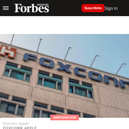
Sign In
Suscribite
INNOVACIÓN
Foxconn, Apple
FOXCONN, APPLE