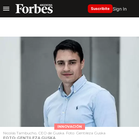
Sign In
Suscribite
INNOVACIÓN
Nicolás Tambucho, CEO de Guska. Foto: Gentileza Guska
FOTO: GENTILEZA GUSKA