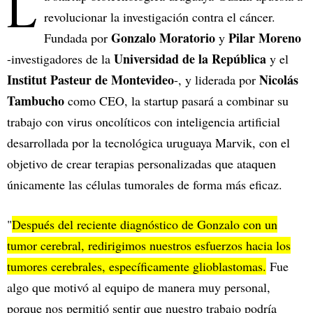
L
revolucionar la investigación contra el cáncer.
Gonzalo Moratorio
Pilar Moreno
Fundada por
y
Universidad de la República
-investigadores de la
y el
Institut Pasteur de Montevideo
Nicolás
-, y liderada por
Tambucho
como CEO, la startup pasará a combinar su
trabajo con virus oncolíticos con inteligencia artificial
desarrollada por la tecnológica uruguaya Marvik, con el
objetivo de crear terapias personalizadas que ataquen
únicamente las células tumorales de forma más eficaz.
"
Después del reciente diagnóstico de Gonzalo con un
tumor cerebral,
redirigimos nuestros esfuerzos hacia los
tumores cerebrales,
específicamente glioblastomas.
Fue
algo que motivó al equipo de manera muy personal,
porque nos permitió sentir que nuestro trabajo podría