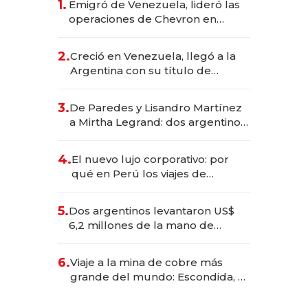
1.
Emigró de Venezuela, lideró las
operaciones de Chevron en
EE.UU. y hoy es la única mujer
CEO en Vaca Muerta
2.
Creció en Venezuela, llegó a la
Argentina con su título de
abogado y construyó un imperio
gastronómico que revoluciona
3.
De Paredes y Lisandro Martínez
las marcas "fast premium"
a Mirtha Legrand: dos argentinos
impulsan el negocio del wellness
deportivo y el cuidado corporal
4.
El nuevo lujo corporativo: por
qué en Perú los viajes de
negocios dejan de ser reuniones
para convertirse en experiencias
5.
Dos argentinos levantaron US$
transformadoras
6,2 millones de la mano de
Rauch, Englebienne y Woloski
6.
Viaje a la mina de cobre más
grande del mundo: Escondida, el
gigante chileno que exporta US$
14.000 millones anuales