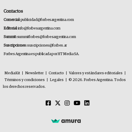
Contactos
Comercial:
publicidad@forbesargentina.com
Editorial:
info@forbesargentina.com
Summit:
summitforbes@forbesargentina.com
Suscripciones:
suscripciones@forbes.ar
Forbes Argentina es publicada por HT Media SA.
MediaKit
|
Newsletter
|
Contacto
|
Valores y estándares editoriales
|
Términos y condiciones
|
Legales
|
© 2026. Forbes Argentina. Todos
los derechos reservados.