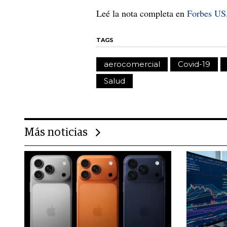
Leé la nota completa en
Forbes US
TAGS
aerocomercial
Covid-19
Salud
Más noticias