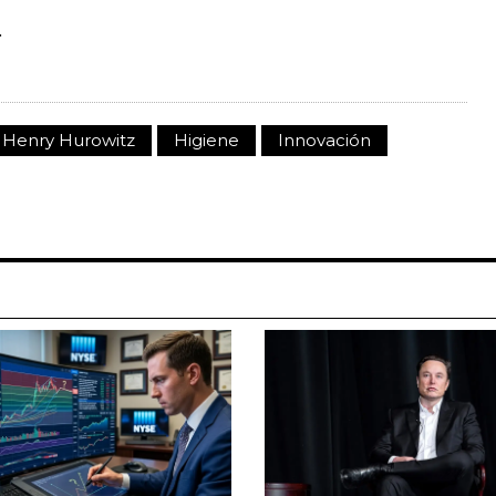
.
Henry Hurowitz
Higiene
Innovación