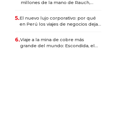
millones de la mano de Rauch,
Englebienne y Woloski
5.
El nuevo lujo corporativo: por qué
en Perú los viajes de negocios dejan
de ser reuniones para convertirse
en experiencias transformadoras
6.
Viaje a la mina de cobre más
grande del mundo: Escondida, el
gigante chileno que exporta US$
14.000 millones anuales