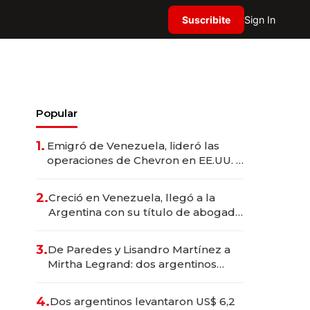
Suscribite
Sign In
Popular
1.
Emigró de Venezuela, lideró las
operaciones de Chevron en EE.UU. y
hoy es la única mujer CEO en Vaca
Muerta
2.
Creció en Venezuela, llegó a la
Argentina con su título de abogado
y construyó un imperio
gastronómico que revoluciona las
3.
De Paredes y Lisandro Martínez a
marcas "fast premium"
Mirtha Legrand: dos argentinos
impulsan el negocio del wellness
deportivo y el cuidado corporal
4.
Dos argentinos levantaron US$ 6,2