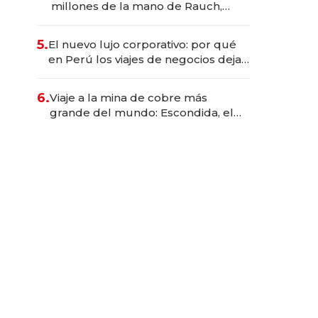
millones de la mano de Rauch,
Englebienne y Woloski
5.
El nuevo lujo corporativo: por qué
en Perú los viajes de negocios dejan
de ser reuniones para convertirse
en experiencias transformadoras
6.
Viaje a la mina de cobre más
grande del mundo: Escondida, el
gigante chileno que exporta US$
14.000 millones anuales