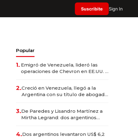
Suscribite
Sign In
Popular
1.
Emigró de Venezuela, lideró las
operaciones de Chevron en EE.UU. y
hoy es la única mujer CEO en Vaca
Muerta
2.
Creció en Venezuela, llegó a la
Argentina con su título de abogado
y construyó un imperio
gastronómico que revoluciona las
3.
De Paredes y Lisandro Martínez a
marcas "fast premium"
Mirtha Legrand: dos argentinos
impulsan el negocio del wellness
deportivo y el cuidado corporal
4.
Dos argentinos levantaron US$ 6,2