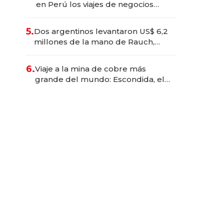
en Perú los viajes de negocios
dejan de ser reuniones para
convertirse en experiencias
5.
Dos argentinos levantaron US$ 6,2
transformadoras
millones de la mano de Rauch,
Englebienne y Woloski
6.
Viaje a la mina de cobre más
grande del mundo: Escondida, el
gigante chileno que exporta US$
14.000 millones anuales