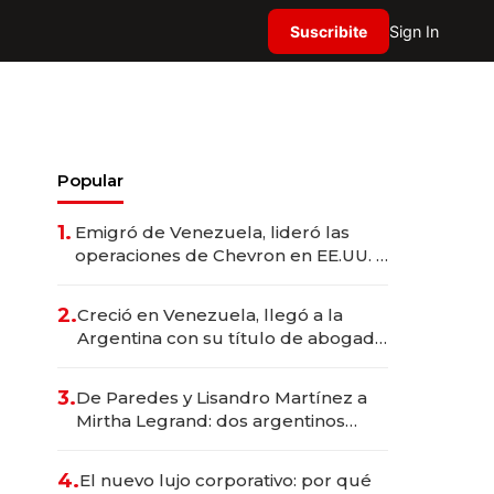
Suscribite
Sign In
Popular
1.
Emigró de Venezuela, lideró las
operaciones de Chevron en EE.UU. y
hoy es la única mujer CEO en Vaca
Muerta
2.
Creció en Venezuela, llegó a la
Argentina con su título de abogado
y construyó un imperio
gastronómico que revoluciona las
3.
De Paredes y Lisandro Martínez a
marcas "fast premium"
Mirtha Legrand: dos argentinos
impulsan el negocio del wellness
deportivo y el cuidado corporal
4.
El nuevo lujo corporativo: por qué