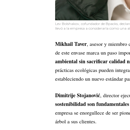
Lev Bolshakov, cofundador de Bpacks, declaró a
llevó a la empresa a considerarla como una alt
Mikhail Taver
, asesor y miembro d
de este envase marca un paso impor
ambiental sin sacrificar calidad 
prácticas ecológicas pueden integr
estableciendo un nuevo estándar par
Dimitrije Stojanović
, director ej
sostenibilidad son fundamentale
empresa se enorgullece de ser pion
árbol a sus clientes.