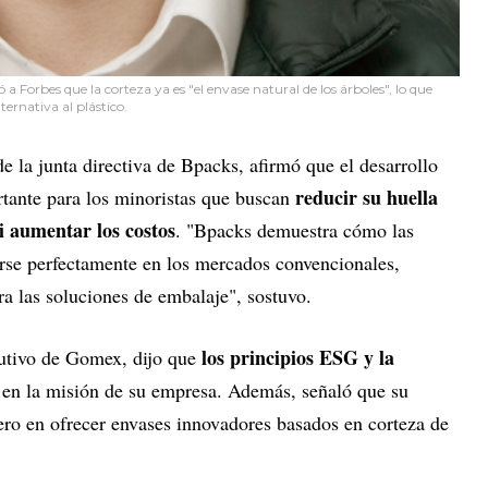
 Forbes que la corteza ya es "el envase natural de los árboles", lo que
ernativa al plástico.
e la junta directiva de Bpacks, afirmó que el desarrollo
reducir su huella
tante para los minoristas que buscan
ni aumentar los costos
. "Bpacks demuestra cómo las
arse perfectamente en los mercados convencionales,
a las soluciones de embalaje", sostuvo.
los principios ESG y la
ecutivo de Gomex, dijo que
s
en la misión de su empresa. Además, señaló que su
ero en ofrecer envases innovadores basados en corteza de