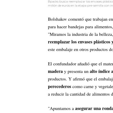
Bpacks busca reemplazar los envases plástico
millón de euros en la etapa pre-semilla con in
Bolshakov comentó que trabajan en u
para hacer bandejas para alimentos,
"Miramos la industria de la belleza
reemplazar los envases plásticos 
este embalaje en otros productos d
El confundador añadió que el mate
madera
alto índice 
y presenta un
productos. Y afirmó que el embala
perecederos
como carne y vegetales
a reducir la cantidad de alimentos 
asegurar una ronda
"Apuntamos a