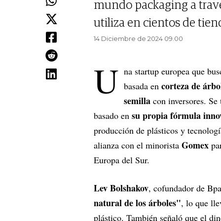
mundo packaging a través
utiliza en cientos de tie
14 Diciembre de 2024 09.00
U
na startup europea que bus
corteza de árbo
basada en
semilla
con inversores. Se 
su propia fórmula inn
basado en
producción de plásticos y tecnolog
Gomex
alianza con el minorista
pa
Europa del Sur.
Lev Bolshakov
, cofundador de Bpa
natural de los árboles"
, lo que ll
plástico. También señaló que el din