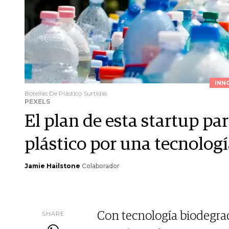
INN
Botellas De Plástico Surtidas
PEXELS
El plan de esta startup par
plástico por una tecnolog
Jamie Hailstone
Colaborador
SHARE
Con tecnología biodegrad