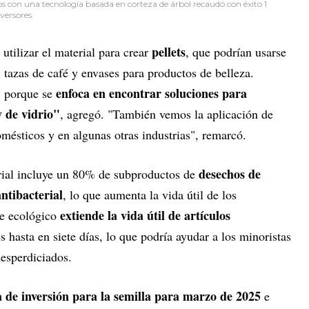
s con una tecnología basada en corteza de árbol recaudó con éxito 1
versores.
pellets
tilizar el material para crear
, que podrían usarse
 tazas de café y envases para productos de belleza.
enfoca en encontrar soluciones para
, porque se
y de vidrio"
, agregó. "También vemos la aplicación de
omésticos y en algunas otras industrias", remarcó.
desechos de
rial incluye un 80% de subproductos de
antibacterial
, lo que aumenta la vida útil de los
extiende la vida útil de artículos
je ecológico
 hasta en siete días, lo que podría ayudar a los minoristas
desperdiciados.
 de inversión para la semilla para marzo de 2025
e