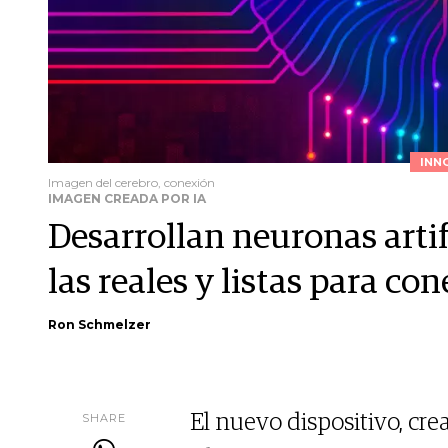
INN
Imagen del cerebro, conexión
IMAGEN CREADA POR IA
Desarrollan neuronas artif
las reales y listas para co
Ron Schmelzer
SHARE
El nuevo dispositivo, cre