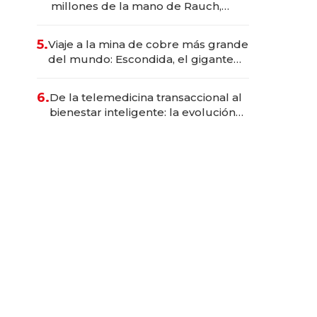
millones de la mano de Rauch,
Englebienne y Woloski
5.
Viaje a la mina de cobre más grande
del mundo: Escondida, el gigante
chileno que exporta US$ 14.000
millones anuales
6.
De la telemedicina transaccional al
bienestar inteligente: la evolución
de doc24 para transformar a las
organizaciones