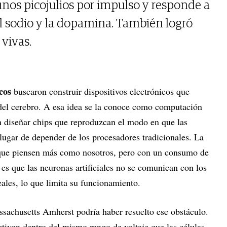
unos picojulios por impulso y responde a
l sodio y la dopamina. También logró
 vivas.
icos
buscaron construir dispositivos electrónicos que
del cerebro. A esa idea se la conoce como computación
n diseñar chips que reproduzcan el modo en que las
lugar de depender de los procesadores tradicionales. La
que piensen más como nosotros, pero con un consumo de
s que las neuronas artificiales no se comunican con los
eales, lo que limita su funcionamiento.
sachusetts Amherst podría haber resuelto ese obstáculo.
activan dentro del mismo rango de voltaje que las células