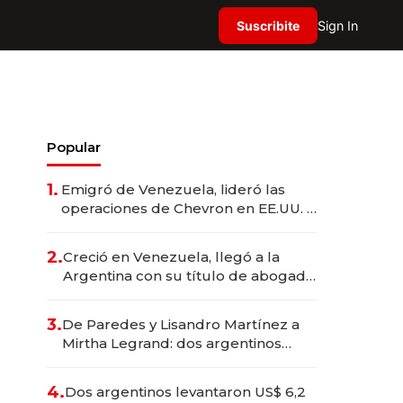
Suscribite
Sign In
Popular
1.
Emigró de Venezuela, lideró las
operaciones de Chevron en EE.UU. y
hoy es la única mujer CEO en Vaca
Muerta
2.
Creció en Venezuela, llegó a la
Argentina con su título de abogado
y construyó un imperio
gastronómico que revoluciona las
3.
De Paredes y Lisandro Martínez a
marcas "fast premium"
Mirtha Legrand: dos argentinos
impulsan el negocio del wellness
deportivo y el cuidado corporal
4.
Dos argentinos levantaron US$ 6,2