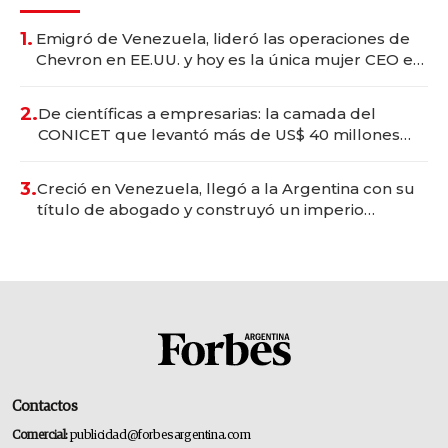
1.
Emigró de Venezuela, lideró las operaciones de
Chevron en EE.UU. y hoy es la única mujer CEO en
Vaca Muerta
2.
De científicas a empresarias: la camada del
CONICET que levantó más de US$ 40 millones
para fundar startups biotech
3.
Creció en Venezuela, llegó a la Argentina con su
título de abogado y construyó un imperio
gastronómico que revoluciona las marcas "fast
premium"
Contactos
Comercial:
publicidad@forbesargentina.com