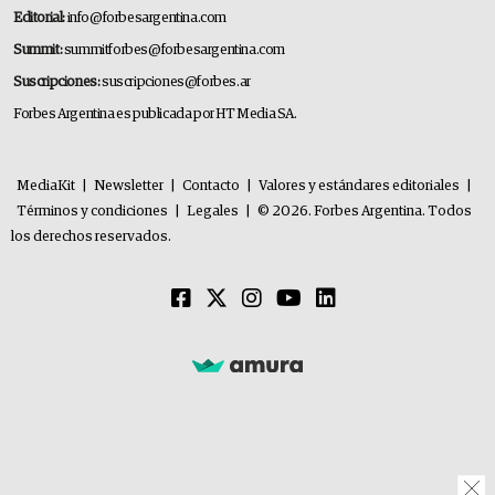
Editorial:
info@forbesargentina.com
Summit:
summitforbes@forbesargentina.com
Suscripciones:
suscripciones@forbes.ar
Forbes Argentina es publicada por HT Media SA.
MediaKit
|
Newsletter
|
Contacto
|
Valores y estándares editoriales
|
Términos y condiciones
|
Legales
|
© 2026. Forbes Argentina. Todos
los derechos reservados.