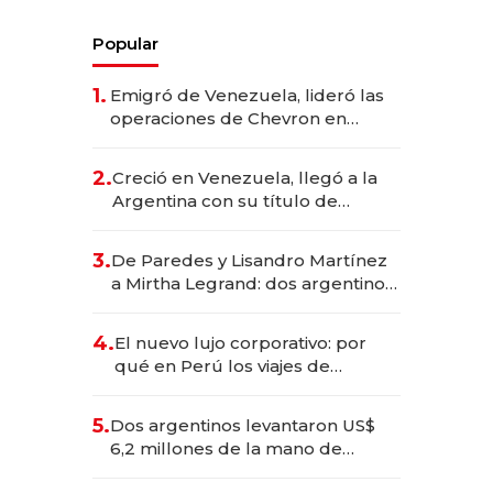
Popular
1.
Emigró de Venezuela, lideró las
operaciones de Chevron en
EE.UU. y hoy es la única mujer
CEO en Vaca Muerta
2.
Creció en Venezuela, llegó a la
Argentina con su título de
abogado y construyó un imperio
gastronómico que revoluciona
3.
De Paredes y Lisandro Martínez
las marcas "fast premium"
a Mirtha Legrand: dos argentinos
impulsan el negocio del wellness
deportivo y el cuidado corporal
4.
El nuevo lujo corporativo: por
qué en Perú los viajes de
negocios dejan de ser reuniones
para convertirse en experiencias
5.
Dos argentinos levantaron US$
transformadoras
6,2 millones de la mano de
Rauch, Englebienne y Woloski