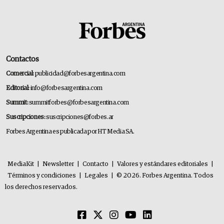
Contactos
Comercial:
publicidad@forbesargentina.com
Editorial:
info@forbesargentina.com
Summit:
summitforbes@forbesargentina.com
Suscripciones:
suscripciones@forbes.ar
Forbes Argentina es publicada por HT Media SA.
MediaKit
|
Newsletter
|
Contacto
|
Valores y estándares editoriales
|
Términos y condiciones
|
Legales
|
© 2026. Forbes Argentina. Todos
los derechos reservados.