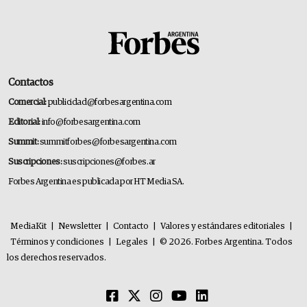
Contactos
Comercial:
publicidad@forbesargentina.com
Editorial:
info@forbesargentina.com
Summit:
summitforbes@forbesargentina.com
Suscripciones:
suscripciones@forbes.ar
Forbes Argentina es publicada por HT Media SA.
MediaKit
|
Newsletter
|
Contacto
|
Valores y estándares editoriales
|
Términos y condiciones
|
Legales
|
© 2026. Forbes Argentina. Todos
los derechos reservados.