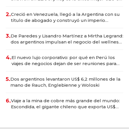
Vaca Muerta
2.
Creció en Venezuela, llegó a la Argentina con su
título de abogado y construyó un imperio
gastronómico que revoluciona las marcas "fast
premium"
3.
De Paredes y Lisandro Martínez a Mirtha Legrand:
dos argentinos impulsan el negocio del wellness
deportivo y el cuidado corporal
4.
El nuevo lujo corporativo: por qué en Perú los
viajes de negocios dejan de ser reuniones para
convertirse en experiencias transformadoras
5.
Dos argentinos levantaron US$ 6,2 millones de la
mano de Rauch, Englebienne y Woloski
6.
Viaje a la mina de cobre más grande del mundo:
Escondida, el gigante chileno que exporta US$
14.000 millones anuales