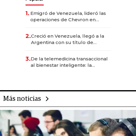
1.
Emigró de Venezuela, lideró las
operaciones de Chevron en
EE.UU. y hoy es la única mujer
CEO en Vaca Muerta
2.
Creció en Venezuela, llegó a la
Argentina con su título de
abogado y construyó un imperio
gastronómico que revoluciona
3.
De la telemedicina transaccional
las marcas "fast premium"
al bienestar inteligente: la
evolución de doc24 para
transformar a las organizaciones
Más noticias