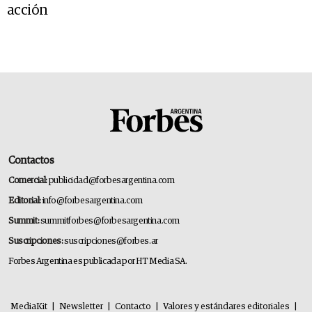
acción
Contactos
Comercial:
publicidad@forbesargentina.com
Editorial:
info@forbesargentina.com
Summit:
summitforbes@forbesargentina.com
Suscripciones:
suscripciones@forbes.ar
Forbes Argentina es publicada por HT Media SA.
MediaKit
|
Newsletter
|
Contacto
|
Valores y estándares editoriales
|