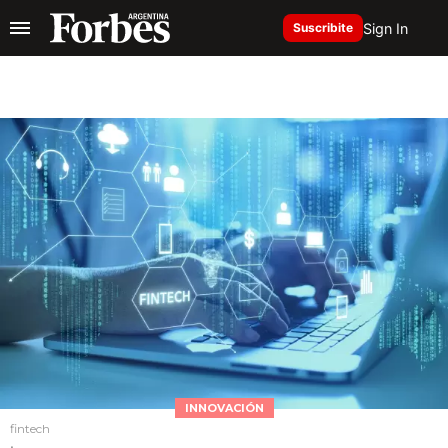
Sign In
Suscribite
INNOVACIÓN
fintech
.