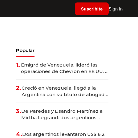
Suscribite
Sign In
Popular
1.
Emigró de Venezuela, lideró las
operaciones de Chevron en EE.UU. y
hoy es la única mujer CEO en Vaca
Muerta
2.
Creció en Venezuela, llegó a la
Argentina con su título de abogado
y construyó un imperio
gastronómico que revoluciona las
3.
De Paredes y Lisandro Martínez a
marcas "fast premium"
Mirtha Legrand: dos argentinos
impulsan el negocio del wellness
deportivo y el cuidado corporal
4.
Dos argentinos levantaron US$ 6,2