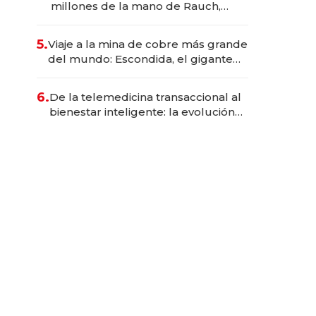
millones de la mano de Rauch,
Englebienne y Woloski
5.
Viaje a la mina de cobre más grande
del mundo: Escondida, el gigante
chileno que exporta US$ 14.000
millones anuales
6.
De la telemedicina transaccional al
bienestar inteligente: la evolución
de doc24 para transformar a las
organizaciones