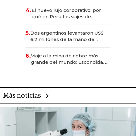
impulsan el negocio del wellness
deportivo y el cuidado corporal
4.
El nuevo lujo corporativo: por
qué en Perú los viajes de
negocios dejan de ser reuniones
para convertirse en experiencias
5.
Dos argentinos levantaron US$
transformadoras
6,2 millones de la mano de
Rauch, Englebienne y Woloski
6.
Viaje a la mina de cobre más
grande del mundo: Escondida, el
gigante chileno que exporta US$
14.000 millones anuales
Más noticias