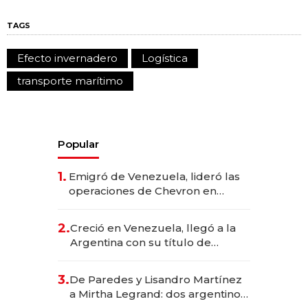
TAGS
Efecto invernadero
Logística
transporte marítimo
Popular
1.
Emigró de Venezuela, lideró las
operaciones de Chevron en
EE.UU. y hoy es la única mujer
CEO en Vaca Muerta
2.
Creció en Venezuela, llegó a la
Argentina con su título de
abogado y construyó un imperio
gastronómico que revoluciona
3.
De Paredes y Lisandro Martínez
las marcas "fast premium"
a Mirtha Legrand: dos argentinos