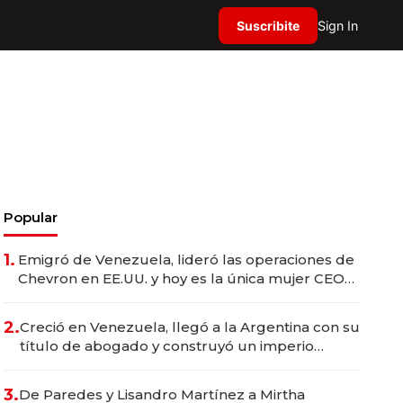
Suscribite
Sign In
Popular
1.
Emigró de Venezuela, lideró las operaciones de
Chevron en EE.UU. y hoy es la única mujer CEO
en Vaca Muerta
2.
Creció en Venezuela, llegó a la Argentina con su
título de abogado y construyó un imperio
gastronómico que revoluciona las marcas "fast
premium"
3.
De Paredes y Lisandro Martínez a Mirtha