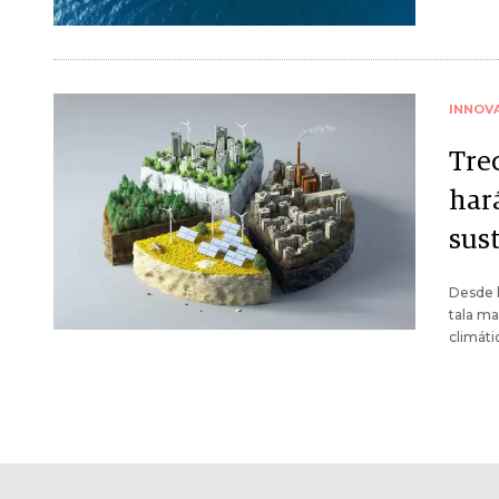
INNOV
Tre
har
sus
Desde l
tala ma
climáti