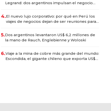
Legrand: dos argentinos impulsan el negocio
del wellness deportivo y el cuidado corporal
4.
El nuevo lujo corporativo: por qué en Perú los
viajes de negocios dejan de ser reuniones para
convertirse en experiencias transformadoras
5.
Dos argentinos levantaron US$ 6,2 millones de
la mano de Rauch, Englebienne y Woloski
6.
Viaje a la mina de cobre más grande del mundo:
Escondida, el gigante chileno que exporta US$
14.000 millones anuales