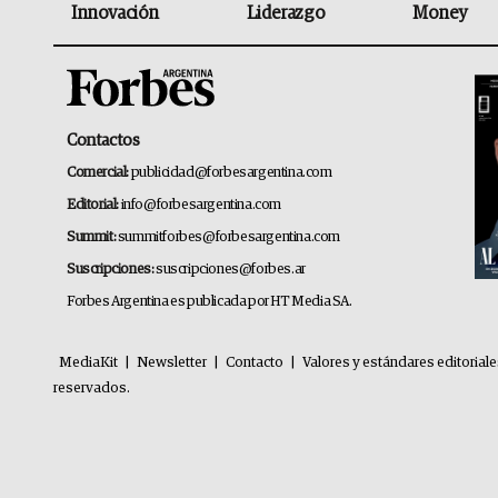
Innovación
Liderazgo
Money
Contactos
Comercial:
publicidad@forbesargentina.com
Editorial:
info@forbesargentina.com
Summit:
summitforbes@forbesargentina.com
Suscripciones:
suscripciones@forbes.ar
Forbes Argentina es publicada por HT Media SA.
MediaKit
|
Newsletter
|
Contacto
|
Valores y estándares editorial
reservados.