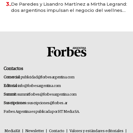
premium"
3.
De Paredes y Lisandro Martínez a Mirtha Legrand:
dos argentinos impulsan el negocio del wellness
deportivo y el cuidado corporal
Contactos
Comercial:
publicidad@forbesargentina.com
Editorial:
info@forbesargentina.com
Summit:
summitforbes@forbesargentina.com
Suscripciones:
suscripciones@forbes.ar
Forbes Argentina es publicada por HT Media SA.
MediaKit
|
Newsletter
|
Contacto
|
Valores y estándares editoriales
|