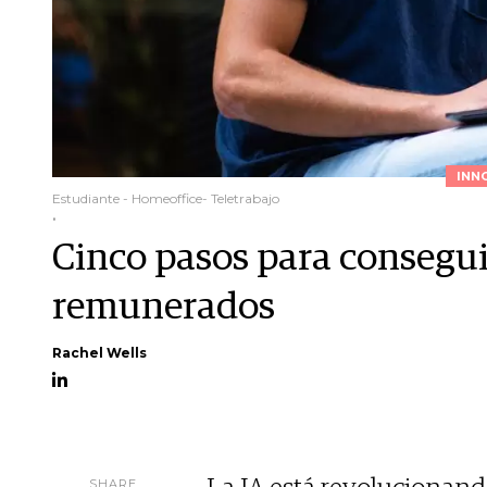
INN
Estudiante - Homeoffice- Teletrabajo
.
Cinco pasos para consegui
remunerados
Rachel Wells
SHARE