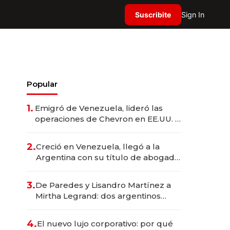
Suscribite
Sign In
Popular
1.
Emigró de Venezuela, lideró las
operaciones de Chevron en EE.UU. y
hoy es la única mujer CEO en Vaca
Muerta
2.
Creció en Venezuela, llegó a la
Argentina con su título de abogado
y construyó un imperio
gastronómico que revoluciona las
3.
De Paredes y Lisandro Martínez a
marcas "fast premium"
Mirtha Legrand: dos argentinos
impulsan el negocio del wellness
deportivo y el cuidado corporal
4.
El nuevo lujo corporativo: por qué