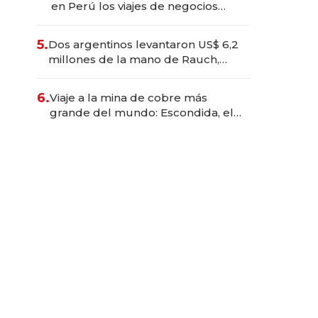
en Perú los viajes de negocios
dejan de ser reuniones para
convertirse en experiencias
5.
Dos argentinos levantaron US$ 6,2
transformadoras
millones de la mano de Rauch,
Englebienne y Woloski
6.
Viaje a la mina de cobre más
grande del mundo: Escondida, el
gigante chileno que exporta US$
14.000 millones anuales