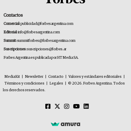
Contactos
Comercial:
publicidad@forbesargentina.com
Editorial:
info@forbesargentina.com
Summit:
summitforbes@forbesargentina.com
Suscripciones:
suscripciones@forbes.ar
Forbes Argentina es publicada por HT Media SA.
MediaKit
|
Newsletter
|
Contacto
|
Valores y estándares editoriales
|
Términos y condiciones
|
Legales
|
© 2026. Forbes Argentina. Todos
los derechos reservados.