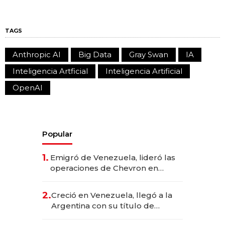
TAGS
Anthropic AI
Big Data
Gray Swan
IA
Inteligencia Artficial
Inteligencia Artificial
OpenAI
Popular
1.
Emigró de Venezuela, lideró las
operaciones de Chevron en
EE.UU. y hoy es la única mujer
CEO en Vaca Muerta
2.
Creció en Venezuela, llegó a la
Argentina con su título de
abogado y construyó un imperio