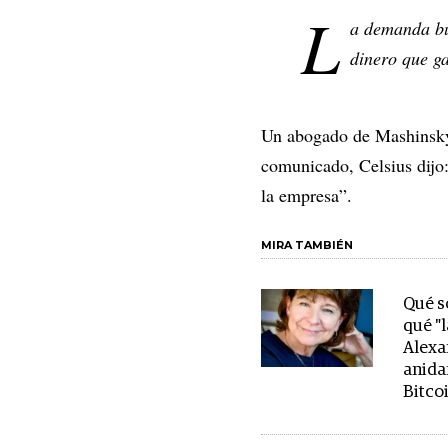
L
a demanda bu
dinero que ga
Un abogado de Mashinsky
comunicado, Celsius dijo:
la empresa”.
MIRA TAMBIÉN
Qué s
qué "
Alexa
anida
Bitco