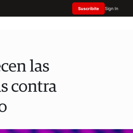
Suscribite
Sign In
ecen las
s contra
o