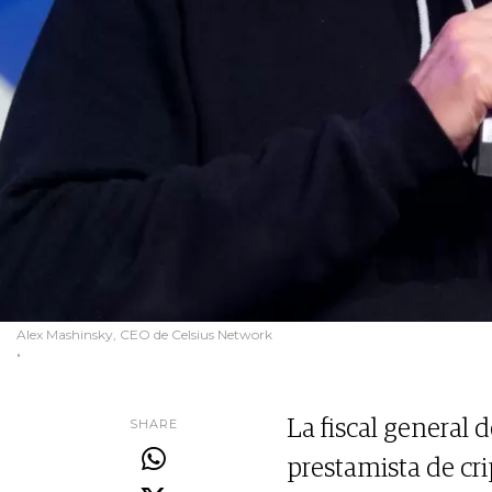
Alex Mashinsky, CEO de Celsius Network
.
SHARE
La fiscal general
prestamista de cr