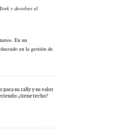
ork y devolver el
arios. En un
lucrado en la gestión de
 para su rally y su valor
eciendo: ¿tiene techo?