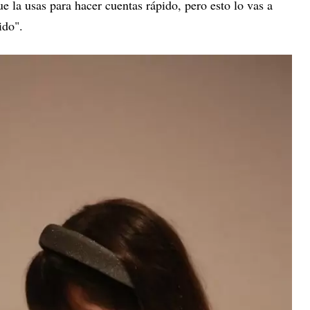
e la usas para hacer cuentas rápido, pero esto lo vas a
ido".