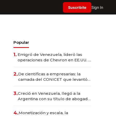
Suscribite
Sign In
Popular
1.
Emigró de Venezuela, lideró las
operaciones de Chevron en EE.UU. y
hoy es la única mujer CEO en Vaca
Muerta
2.
De científicas a empresarias: la
camada del CONICET que levantó
más de US$ 40 millones para
fundar startups biotech
3.
Creció en Venezuela, llegó a la
Argentina con su título de abogado
y construyó un imperio
gastronómico que revoluciona las
4.
Monetización y escala, la
marcas "fast premium"