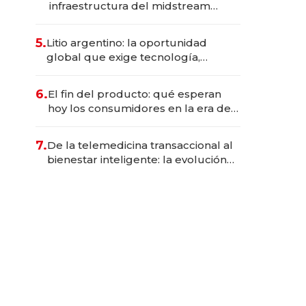
infraestructura del midstream
busca destrabar el potencial de
Vaca Muerta
5.
Litio argentino: la oportunidad
global que exige tecnología,
infraestructura y reglas estables
6.
El fin del producto: qué esperan
hoy los consumidores en la era de
las experiencias inteligentes
7.
De la telemedicina transaccional al
bienestar inteligente: la evolución
de doc24 para transformar a las
organizaciones