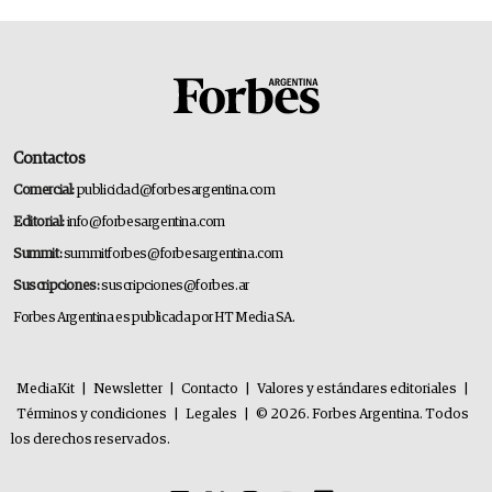
Contactos
Comercial:
publicidad@forbesargentina.com
Editorial:
info@forbesargentina.com
Summit:
summitforbes@forbesargentina.com
Suscripciones:
suscripciones@forbes.ar
Forbes Argentina es publicada por HT Media SA.
MediaKit
|
Newsletter
|
Contacto
|
Valores y estándares editoriales
|
Términos y condiciones
|
Legales
|
© 2026. Forbes Argentina. Todos
los derechos reservados.