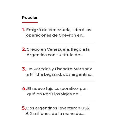
Popular
1.
Emigró de Venezuela, lideró las
operaciones de Chevron en
EE.UU. y hoy es la única mujer
CEO en Vaca Muerta
2.
Creció en Venezuela, llegó a la
Argentina con su título de
abogado y construyó un imperio
gastronómico que revoluciona
3.
De Paredes y Lisandro Martínez
las marcas "fast premium"
a Mirtha Legrand: dos argentinos
impulsan el negocio del wellness
deportivo y el cuidado corporal
4.
El nuevo lujo corporativo: por
qué en Perú los viajes de
negocios dejan de ser reuniones
para convertirse en experiencias
5.
Dos argentinos levantaron US$
transformadoras
6,2 millones de la mano de