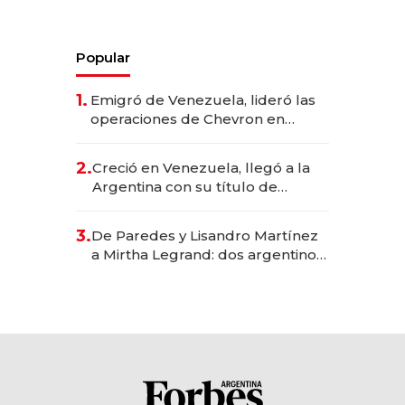
Popular
1.
Emigró de Venezuela, lideró las
operaciones de Chevron en
EE.UU. y hoy es la única mujer
CEO en Vaca Muerta
2.
Creció en Venezuela, llegó a la
Argentina con su título de
abogado y construyó un imperio
gastronómico que revoluciona
3.
De Paredes y Lisandro Martínez
las marcas "fast premium"
a Mirtha Legrand: dos argentinos
impulsan el negocio del wellness
deportivo y el cuidado corporal