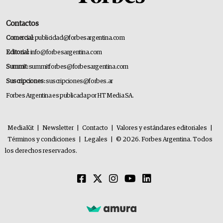
Contactos
Comercial:
publicidad@forbesargentina.com
Editorial:
info@forbesargentina.com
Summit:
summitforbes@forbesargentina.com
Suscripciones:
suscripciones@forbes.ar
Forbes Argentina es publicada por HT Media SA.
MediaKit
|
Newsletter
|
Contacto
|
Valores y estándares editoriales
|
Términos y condiciones
|
Legales
|
© 2026. Forbes Argentina. Todos
los derechos reservados.