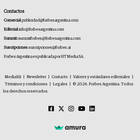
Contactos
Comercial:
publicidad@forbesargentina.com
Editorial:
info@forbesargentina.com
Summit:
summitforbes@forbesargentina.com
Suscripciones:
suscripciones@forbes.ar
Forbes Argentina es publicada por HT Media SA.
MediaKit
|
Newsletter
|
Contacto
|
Valores y estándares editoriales
|
Términos y condiciones
|
Legales
|
© 2026. Forbes Argentina. Todos
los derechos reservados.