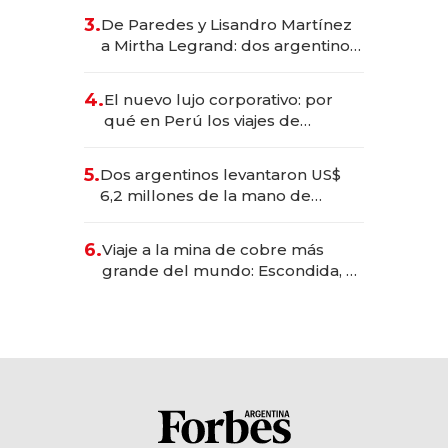
gastronómico que revoluciona
3.
De Paredes y Lisandro Martínez
las marcas "fast premium"
a Mirtha Legrand: dos argentinos
impulsan el negocio del wellness
deportivo y el cuidado corporal
4.
El nuevo lujo corporativo: por
qué en Perú los viajes de
negocios dejan de ser reuniones
para convertirse en experiencias
5.
Dos argentinos levantaron US$
transformadoras
6,2 millones de la mano de
Rauch, Englebienne y Woloski
6.
Viaje a la mina de cobre más
grande del mundo: Escondida, el
gigante chileno que exporta US$
14.000 millones anuales