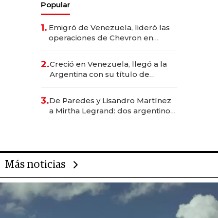
Popular
1.
Emigró de Venezuela, lideró las
operaciones de Chevron en
EE.UU. y hoy es la única mujer
CEO en Vaca Muerta
2.
Creció en Venezuela, llegó a la
Argentina con su título de
abogado y construyó un imperio
gastronómico que revoluciona
3.
De Paredes y Lisandro Martínez
las marcas "fast premium"
a Mirtha Legrand: dos argentinos
impulsan el negocio del wellness
deportivo y el cuidado corporal
Más noticias