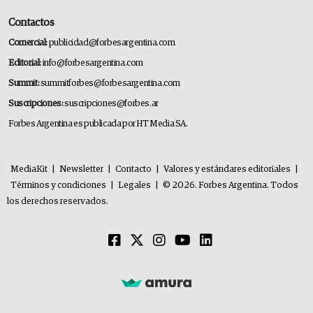
Contactos
Comercial:
publicidad@forbesargentina.com
Editorial:
info@forbesargentina.com
Summit:
summitforbes@forbesargentina.com
Suscripciones:
suscripciones@forbes.ar
Forbes Argentina es publicada por HT Media SA.
MediaKit
|
Newsletter
|
Contacto
|
Valores y estándares editoriales
|
Términos y condiciones
|
Legales
|
© 2026. Forbes Argentina. Todos
los derechos reservados.