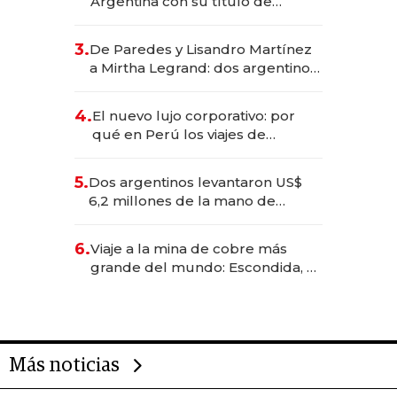
Argentina con su título de
abogado y construyó un imperio
gastronómico que revoluciona
3.
De Paredes y Lisandro Martínez
las marcas "fast premium"
a Mirtha Legrand: dos argentinos
impulsan el negocio del wellness
deportivo y el cuidado corporal
4.
El nuevo lujo corporativo: por
qué en Perú los viajes de
negocios dejan de ser reuniones
para convertirse en experiencias
5.
Dos argentinos levantaron US$
transformadoras
6,2 millones de la mano de
Rauch, Englebienne y Woloski
6.
Viaje a la mina de cobre más
grande del mundo: Escondida, el
gigante chileno que exporta US$
14.000 millones anuales
Más noticias