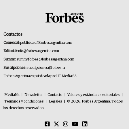
Contactos
Comercial:
publicidad@forbesargentina.com
Editorial:
info@forbesargentina.com
Summit:
summitforbes@forbesargentina.com
Suscripciones:
suscripciones@forbes.ar
Forbes Argentina es publicada por HT Media SA.
MediaKit
|
Newsletter
|
Contacto
|
Valores y estándares editoriales
|
Términos y condiciones
|
Legales
|
© 2026. Forbes Argentina. Todos
los derechos reservados.