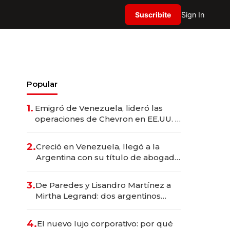
Suscribite
Sign In
Popular
1.
Emigró de Venezuela, lideró las
operaciones de Chevron en EE.UU. y
hoy es la única mujer CEO en Vaca
Muerta
2.
Creció en Venezuela, llegó a la
Argentina con su título de abogado
y construyó un imperio
gastronómico que revoluciona las
3.
De Paredes y Lisandro Martínez a
marcas "fast premium"
Mirtha Legrand: dos argentinos
impulsan el negocio del wellness
deportivo y el cuidado corporal
4.
El nuevo lujo corporativo: por qué