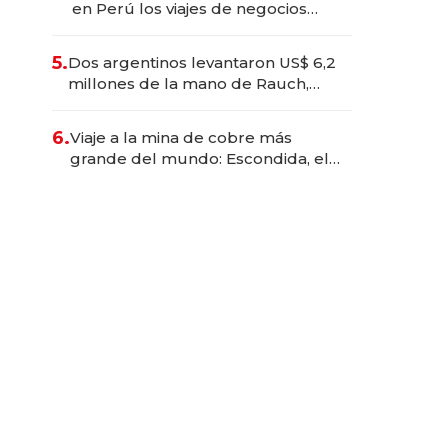
en Perú los viajes de negocios
dejan de ser reuniones para
convertirse en experiencias
5.
Dos argentinos levantaron US$ 6,2
transformadoras
millones de la mano de Rauch,
Englebienne y Woloski
6.
Viaje a la mina de cobre más
grande del mundo: Escondida, el
gigante chileno que exporta US$
14.000 millones anuales