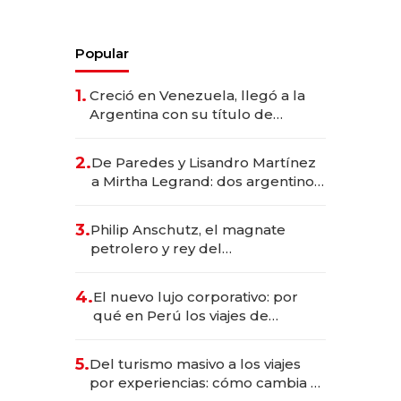
Popular
1.
Creció en Venezuela, llegó a la
Argentina con su título de
abogado y construyó un imperio
gastronómico que revoluciona
2.
De Paredes y Lisandro Martínez
las marcas "fast premium"
a Mirtha Legrand: dos argentinos
impulsan el negocio del wellness
deportivo y el cuidado corporal
3.
Philip Anschutz, el magnate
petrolero y rey del
entretenimiento que va por la
licitación de Tecnópolis junto a
4.
El nuevo lujo corporativo: por
Fénix
qué en Perú los viajes de
negocios dejan de ser reuniones
para convertirse en experiencias
5.
Del turismo masivo a los viajes
transformadoras
por experiencias: cómo cambia el