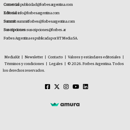
Comercial:
publicidad@forbesargentina.com
Editorial:
info@forbesargentina.com
Summit:
summitforbes@forbesargentina.com
Suscripciones:
suscripciones@forbes.ar
Forbes Argentina es publicada por HT Media SA.
MediaKit
|
Newsletter
|
Contacto
|
Valores y estándares editoriales
|
Términos y condiciones
|
Legales
|
© 2026. Forbes Argentina. Todos
los derechos reservados.