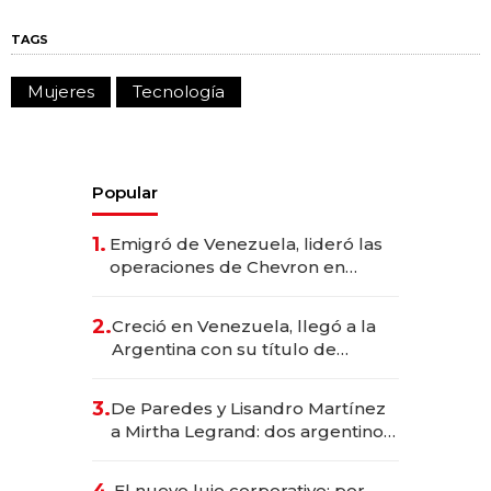
TAGS
Mujeres
Tecnología
Popular
1.
Emigró de Venezuela, lideró las
operaciones de Chevron en
EE.UU. y hoy es la única mujer
CEO en Vaca Muerta
2.
Creció en Venezuela, llegó a la
Argentina con su título de
abogado y construyó un imperio
gastronómico que revoluciona
3.
De Paredes y Lisandro Martínez
las marcas "fast premium"
a Mirtha Legrand: dos argentinos
impulsan el negocio del wellness
deportivo y el cuidado corporal
4.
El nuevo lujo corporativo: por