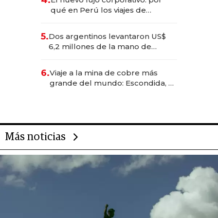
qué en Perú los viajes de
negocios dejan de ser reuniones
para convertirse en experiencias
5.
Dos argentinos levantaron US$
transformadoras
6,2 millones de la mano de
Rauch, Englebienne y Woloski
6.
Viaje a la mina de cobre más
grande del mundo: Escondida, el
gigante chileno que exporta US$
14.000 millones anuales
Más noticias