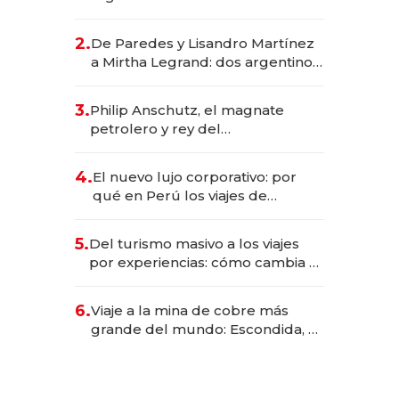
abogado y construyó un imperio
gastronómico que revoluciona
2.
De Paredes y Lisandro Martínez
las marcas "fast premium"
a Mirtha Legrand: dos argentinos
impulsan el negocio del wellness
deportivo y el cuidado corporal
3.
Philip Anschutz, el magnate
petrolero y rey del
entretenimiento que va por la
licitación de Tecnópolis junto a
4.
El nuevo lujo corporativo: por
Fénix
qué en Perú los viajes de
negocios dejan de ser reuniones
para convertirse en experiencias
5.
Del turismo masivo a los viajes
transformadoras
por experiencias: cómo cambia el
negocio de la asistencia al viajero
6.
Viaje a la mina de cobre más
grande del mundo: Escondida, el
gigante chileno que exporta US$
14.000 millones anuales