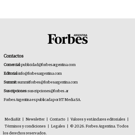
Contactos
Comercial:
publicidad@forbesargentina.com
Editorial:
info@forbesargentina.com
Summit:
summitforbes@forbesargentina.com
Suscripciones:
suscripciones@forbes.ar
Forbes Argentina es publicada por HT Media SA.
MediaKit
|
Newsletter
|
Contacto
|
Valores y estándares editoriales
|
Términos y condiciones
|
Legales
|
© 2026. Forbes Argentina. Todos
los derechos reservados.