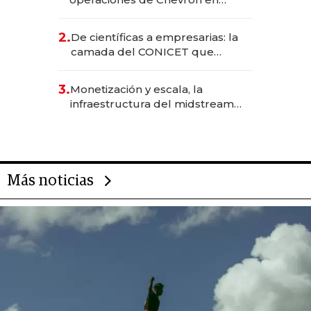
EE.UU. y hoy es la única mujer
CEO en Vaca Muerta
2.
De científicas a empresarias: la
camada del CONICET que
levantó más de US$ 40 millones
para fundar startups biotech
3.
Monetización y escala, la
infraestructura del midstream
busca destrabar el potencial de
Vaca Muerta
Más noticias