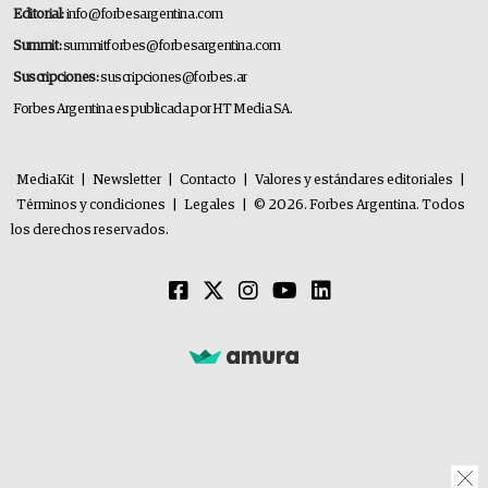
Editorial:
info@forbesargentina.com
Summit:
summitforbes@forbesargentina.com
Suscripciones:
suscripciones@forbes.ar
Forbes Argentina es publicada por HT Media SA.
MediaKit
|
Newsletter
|
Contacto
|
Valores y estándares editoriales
|
Términos y condiciones
|
Legales
|
© 2026. Forbes Argentina. Todos
los derechos reservados.