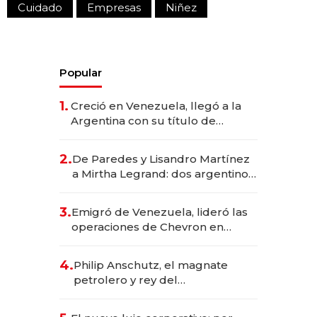
Cuidado
Empresas
Niñez
Popular
1.
Creció en Venezuela, llegó a la
Argentina con su título de
abogado y construyó un imperio
gastronómico que revoluciona
2.
De Paredes y Lisandro Martínez
las marcas "fast premium"
a Mirtha Legrand: dos argentinos
impulsan el negocio del wellness
deportivo y el cuidado corporal
3.
Emigró de Venezuela, lideró las
operaciones de Chevron en
EE.UU. y hoy es la única mujer
CEO en Vaca Muerta
4.
Philip Anschutz, el magnate
petrolero y rey del
entretenimiento que va por la
licitación de Tecnópolis junto a