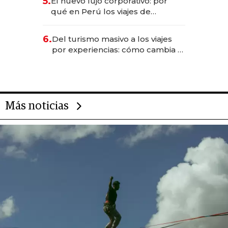
5.
El nuevo lujo corporativo: por
Fénix
qué en Perú los viajes de
negocios dejan de ser reuniones
para convertirse en experiencias
6.
Del turismo masivo a los viajes
transformadoras
por experiencias: cómo cambia el
negocio de la asistencia al viajero
Más noticias