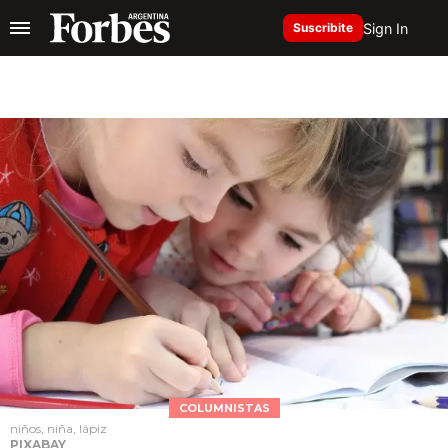
Sign In
Suscribite
COLUMNISTAS
niños, niña, lápiz
PIXABAY