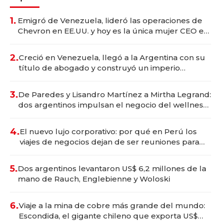
1.
Emigró de Venezuela, lideró las operaciones de
Chevron en EE.UU. y hoy es la única mujer CEO en
Vaca Muerta
2.
Creció en Venezuela, llegó a la Argentina con su
título de abogado y construyó un imperio
gastronómico que revoluciona las marcas "fast
premium"
3.
De Paredes y Lisandro Martínez a Mirtha Legrand:
dos argentinos impulsan el negocio del wellness
deportivo y el cuidado corporal
4.
El nuevo lujo corporativo: por qué en Perú los
viajes de negocios dejan de ser reuniones para
convertirse en experiencias transformadoras
5.
Dos argentinos levantaron US$ 6,2 millones de la
mano de Rauch, Englebienne y Woloski
6.
Viaje a la mina de cobre más grande del mundo:
Escondida, el gigante chileno que exporta US$