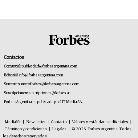
14.000 millones anuales
Contactos
Comercial:
publicidad@forbesargentina.com
Editorial:
info@forbesargentina.com
Summit:
summitforbes@forbesargentina.com
Suscripciones:
suscripciones@forbes.ar
Forbes Argentina es publicada por HT Media SA.
MediaKit
|
Newsletter
|
Contacto
|
Valores y estándares editoriales
|
Términos y condiciones
|
Legales
|
© 2026. Forbes Argentina. Todos
los derechos reservados.